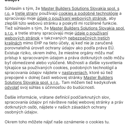
#PCI
Tiráž
Podmienky používania
Obchodné podmienky spoločnosti
Paletové hospodárstvo
Ochrana osobných údajov
Nastavenie súborov cookie