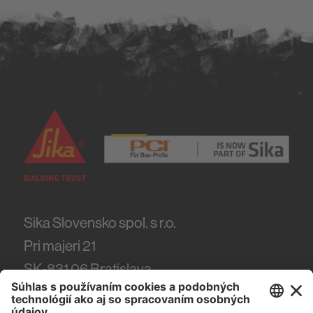
O nás
Sika Slovensko spol. s r.o.
Pri majeri 21
SK-831 06
Bratislava
Tel.
(+421) 918 444 918