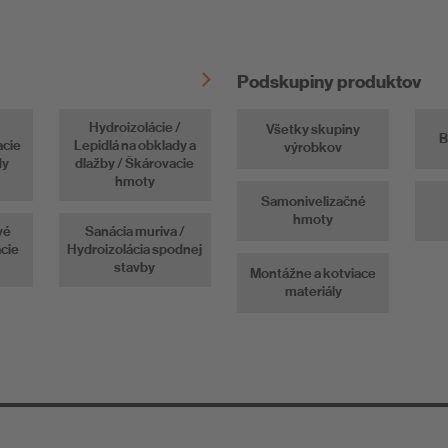
PCI Nanofug Premium
Podskupiny produktov
Hydroizolácie /
Všetky skupiny
B
acie
Lepidlá na obklady a
výrobkov
dy
dlažby / Škárovacie
hmoty
Samonivelizačné
hmoty
vé
Sanácia muriva /
cie
Hydroizolácia spodnej
stavby
Montážne a kotviace
materiály