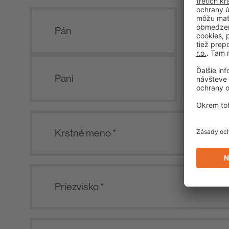
Pán
Pani