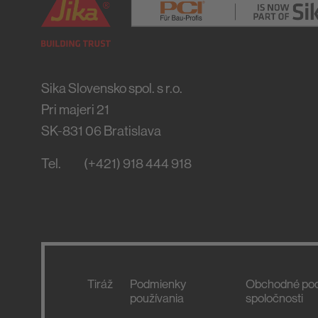
Sika Slovensko spol. s r.o.
Pri majeri 21
SK-831 06
Bratislava
Tel.
(+421) 918 444 918
Tiráž
Podmienky
Obchodné po
používania
spoločnosti