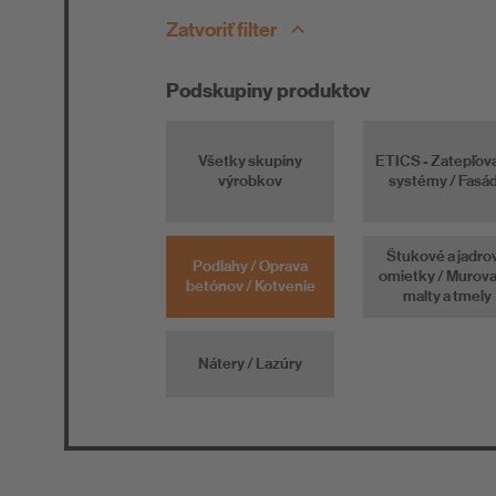
Zatvoriť filter
Podskupiny produktov
Všetky skupiny
ETICS - Zatepľov
výrobkov
systémy / Fasá
Štukové a jadro
Podlahy / Oprava
omietky / Murova
betónov / Kotvenie
malty a tmely
Nátery / Lazúry