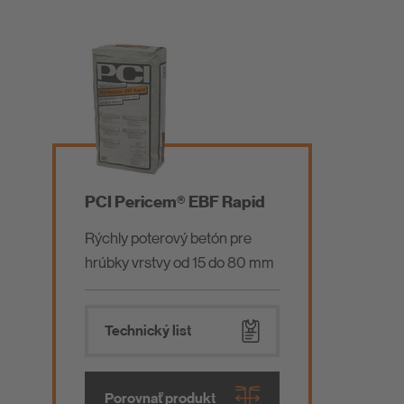
PCI Pericem® EBF Rapid
Rýchly poterový betón pre
hrúbky vrstvy od 15 do 80 mm
Technický list
Porovnať produkt