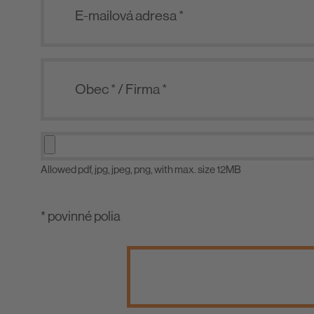
Allowed pdf, jpg, jpeg, png, with max. size 12MB
* povinné polia