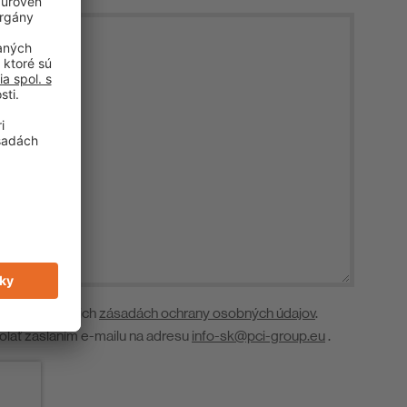
 nájdete v našich
zásadách ochrany osobných údajov
.
lať zaslaním e-mailu na adresu
info-sk@pci-group.eu
.