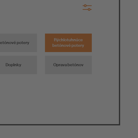
Rýchlotuhnúce
etónové potery
betónové potery
Doplnky
Oprava betónov