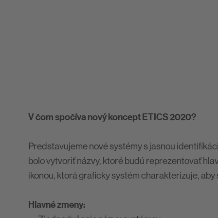
V čom spočíva nový koncept ETICS 2020?
Predstavujeme nové systémy s jasnou identifiká
bolo vytvoriť názvy, ktoré budú reprezentovať hl
ikonou, ktorá graficky systém charakterizuje, ab
Hlavné zmeny: