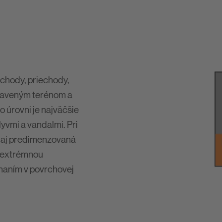
vchody, priechody,
praveným terénom a
o úrovni je najväčšie
yvmi a vandalmi. Pri
a aj predimenzovaná
á extrémnou
haním v povrchovej