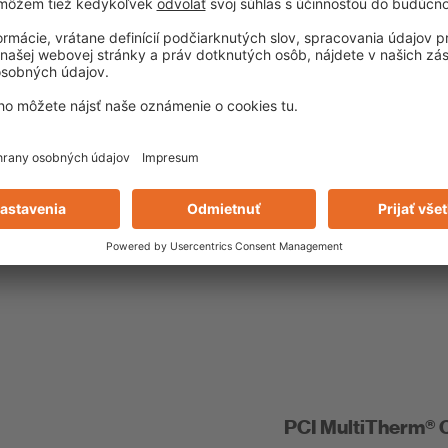
oré spĺňajú všetky
ovania systémov
však vybraná tak,
stém je testovaný na
lenie väčšiny
PCI MultiTherm® 