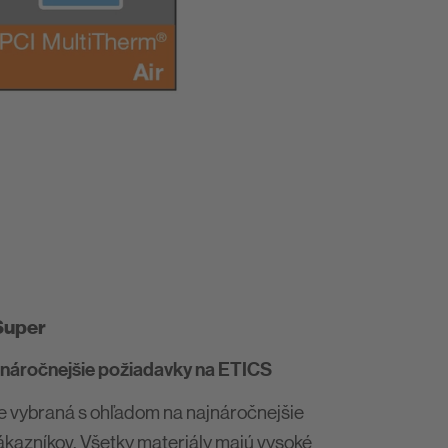
Super
jnáročnejšie požiadavky na ETICS
je vybraná s ohľadom na najnáročnejšie
ákazníkov. Všetky materiály majú vysoké