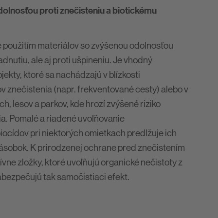
olnosťou proti znečisteniu a biotickému
 použitím materiálov so zvýšenou odolnosťou
dnutiu, ale aj proti ušpineniu. Je vhodný
ekty, ktoré sa nachádzajú v blízkosti
v znečistenia (napr. frekventované cesty) alebo v
ch, lesov a parkov, kde hrozí zvýšené riziko
ia. Pomalé a riadené uvoľňovanie
iocídov pri niektorých omietkach predlžuje ich
násobok. K prirodzenej ochrane pred znečistením
tívne zložky, ktoré uvoľňujú organické nečistoty z
bezpečujú tak samočistiaci efekt.