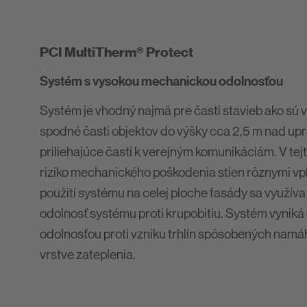
PCI MultiTherm® Protect
Systém s vysokou mechanickou odolnosťou
Systém je vhodný najmä pre časti stavieb ako sú 
spodné časti objektov do výšky cca 2,5 m nad u
priliehajúce časti k verejným komunikáciám. V tejt
riziko mechanického poškodenia stien rôznymi vpl
použití systému na celej ploche fasády sa využív
odolnosť systému proti krupobitiu. Systém vynik
odolnosťou proti vzniku trhlín spôsobených namá
vrstve zateplenia.