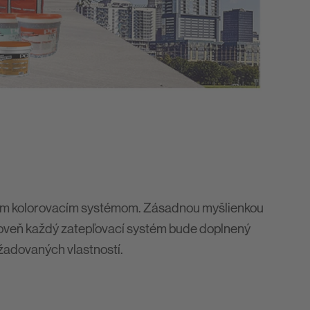
rným kolorovacím systémom. Zásadnou myšlienkou
ároveň každý zatepľovací systém bude doplnený
ožadovaných vlastností.