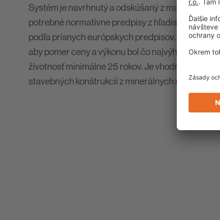
Systém je navrhnutý a odskúšaný z materiálov, kt
potrebné normatívne predpisy z hľadiska zostav
podľa prísnych európskych predpisov. Skladba je 
aby pomer ceny a výkonu bol čo najvýhodnejší. Sy
životnosť minimálne 25 rokov. Je vhodný na zatep
stavebných konštrukcií z minerálnych materiálov.