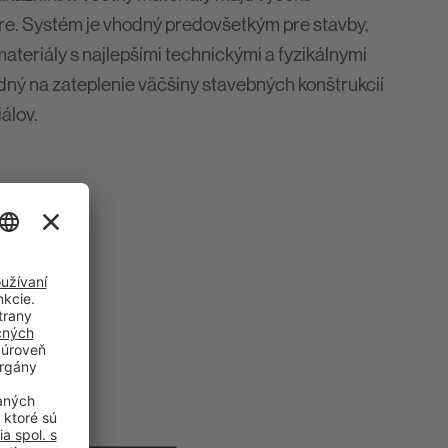
re. Systém je vhodný predovšetkým pre stavby,
teriály s najlepšími technickými a fyzikálnymi
dný na zateplenie väčšiny stavebných konštrukcií
álov.