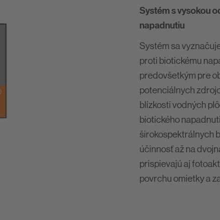
Systém s vysokou od
napadnutiu
Systém sa vyznačuje
proti biotickému napa
predovšetkým pre obj
potenciálnych zdrojo
blízkosti vodných plô
biotického napadnut
širokospektrálnych b
účinnosť až na dvoj
prispievajú aj fotoak
povrchu omietky a za