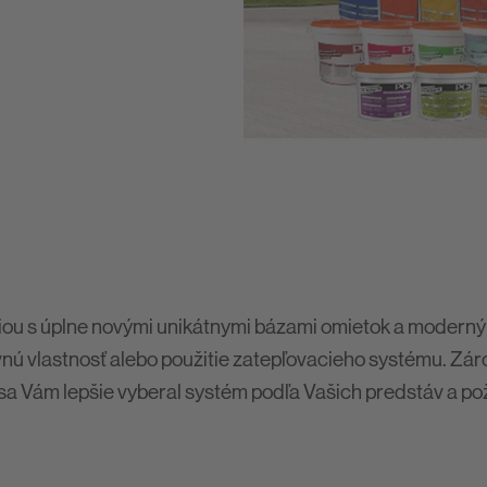
PCI Nanofug Premium
ciou s úplne novými unikátnymi bázami omietok a mode
avnú vlastnosť alebo použitie zatepľovacieho systému. Z
y sa Vám lepšie vyberal systém podľa Vašich predstáv a p