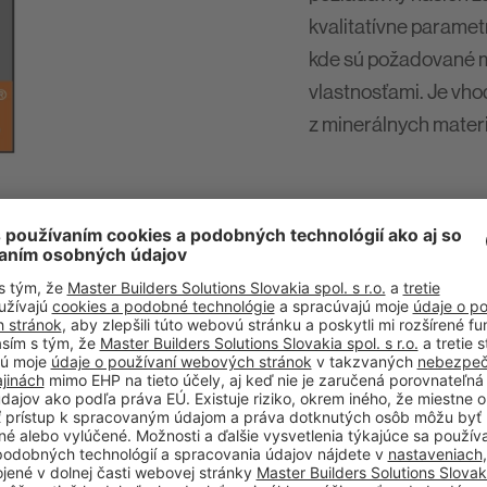
kvalitatívne paramet
kde sú požadované ma
vlastnosťami. Je vho
z minerálnych materi