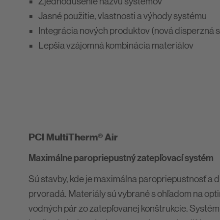
Zjednodušenie názvu systémov
Jasné použitie, vlastnosti a výhody systému
Integrácia nových produktov (nová disperzná s
Lepšia vzájomná kombinácia materiálov
PCI MultiTherm® Air
Maximálne paropriepustný zatepľovací systém
Sú stavby, kde je maximálna paropriepustnosť a d
prvoradá. Materiály sú vybrané s ohľadom na op
vodných pár zo zatepľovanej konštrukcie. Systém 