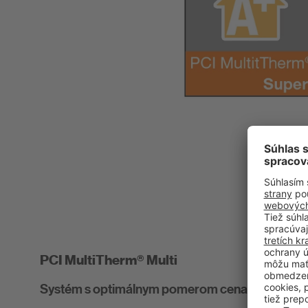
PCI MultiTherm® Multi
Systém s optimálnym pomerom cena/výkon