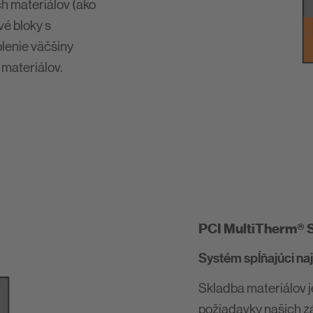
ch materiálov (ako
vé bloky s
plenie väčšiny
 materiálov.
PCI MultiTherm® 
Systém spĺňajúci na
Skladba materiálov 
požiadavky našich z