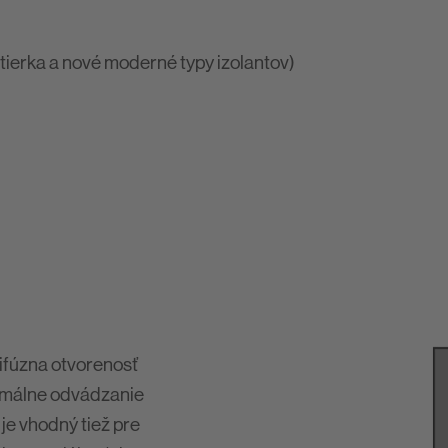
tierka a nové moderné typy izolantov)
ifúzna otvorenosť
timálne odvádzanie
je vhodný tiež pre