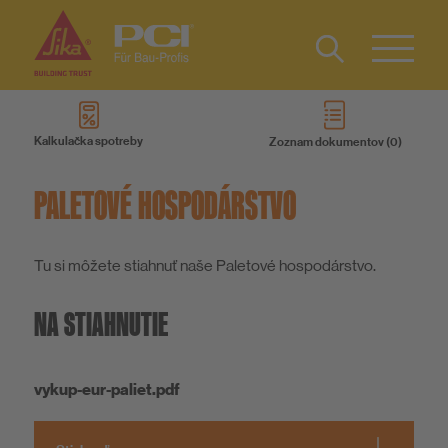
Type 2 or
more
Kalkulačka spotreby
Zoznam dokumentov
characters
Produkty
for results.
PALETOVÉ HOSPODÁRSTVO
Systémy
Tu si môžete stiahnuť naše Paletové hospodárstvo.
Na stiahnutie
NA STIAHNUTIE
Služby
vykup-eur-paliet.pdf
Know-How