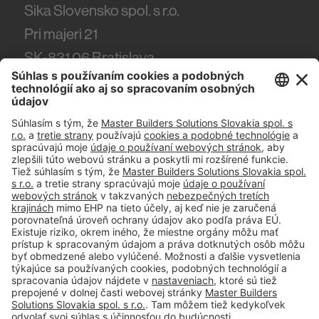
Sika Slovensko spol. s r.o.
Pri majeri 21
SK-831 06
Bratislava
Tel.
(+421) 918 444 918
#PCI
Tiráž