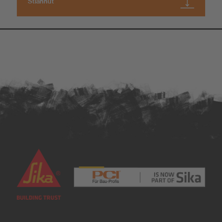
Stiahnuť
O nás