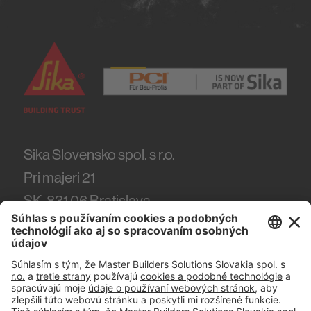
Sika Slovensko spol. s r.o.
Pri majeri 21
SK-831 06
Bratislava
Tel.
(+421) 918 444 918
#PCI