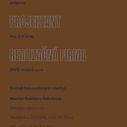
poterov
PROJEKTANT
Ing. S. Karas
REALIZAČNÁ FIRMA
MIPE Invest, s.r.o.
Kontaktná osoba pre otázky:
Master Builders Solutions
Slovakia spol. s r.o.
Na stanicu 937/26b, 010 09 Žilina
Tel.: +421 41 76 314 83