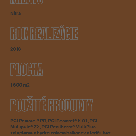
Nitra
ROK REALIZÁCIE
2018
PLOCHA
1 600 m2
POUŽITÉ PRODUKTY
PCI Pecicret® PR, PCI Pecicret® K 01 , PCI
Multiputz® ZX, PCI Pecitherm® MultiPlus -
zateplenie a hydroizolácia balkónov a lodžií bez