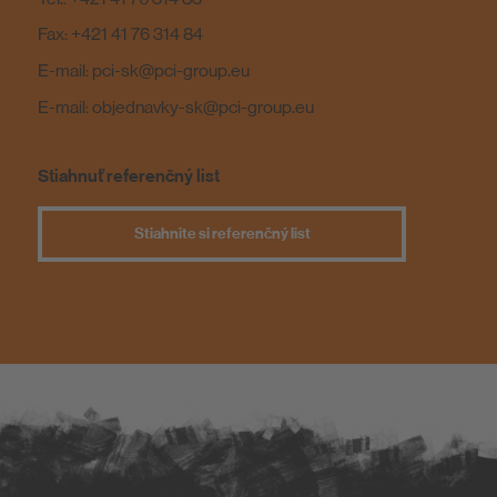
Fax: +421 41 76 314 84
E-mail: pci-sk@pci-group.eu
E-mail: objednavky-sk@pci-group.eu
Stiahnuť referenčný list
Stiahnite si referenčný list