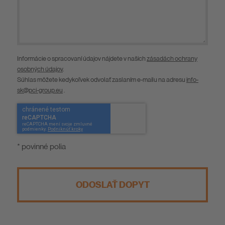
Informácie o spracovaní údajov nájdete v našich
zásadách ochrany
osobných údajov
.
Súhlas môžete kedykoľvek odvolať zaslaním e-mailu na adresu
info-
sk@pci-group.eu
.
* povinné polia
ODOSLAŤ DOPYT