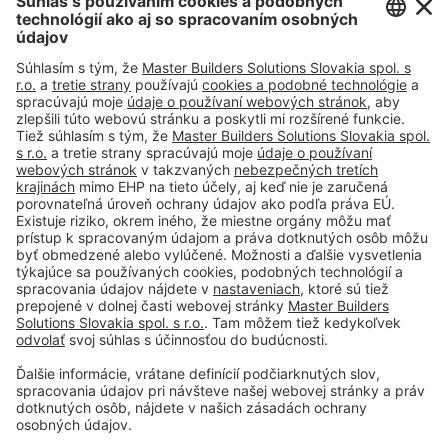
Tel.
(+421) 918 444 918
#PCI
Tiráž
Podmienky používania
Obchodné podmienky spoločnosti
Paletové hospodárstvo