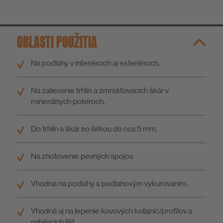
OBLASTI POUŽITIA
Na podlahy v interiéroch aj exteriéroch.
Na zalievanie trhlín a zmrašťovacích škár v
minerálnych poteroch.
Do trhlín a škár so šírkou do cca 5 mm.
Na zhotovenie pevných spojov.
Vhodná na podlahy s podlahovým vykurovaním.
Vhodná aj na lepenie kovových koľajníc/profilov a
nabíjacích líšt.