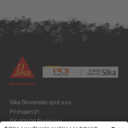
Sika Slovensko spol. s r.o.
Pri majeri 21
SK-831 06
Bratislava