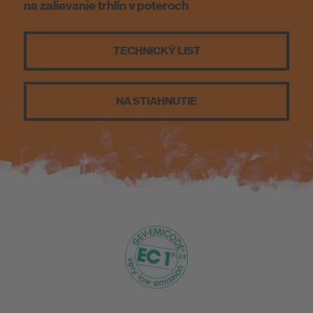
na zalievanie trhlín v poteroch
O nás
TECHNICKÝ LIST
NA STIAHNUTIE