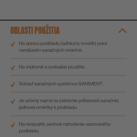
OBLASTI POUŽITIA
Na úpravu podkladu (adhézny mostík) pred
nanášaním sanačných omietok.
Na vnútorné a vonkajšie použitie.
Súčasť sanačných systémov SANIMENT.
Je určený najmä na zaistenie priľnavosti sanačnej
jadrovej omietky k podkladu.
Na nespojité, sieťové nahodenie sanovaného
podkladu.