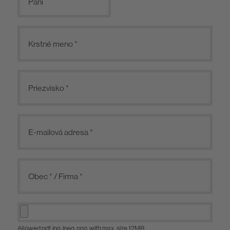
Pani
Allowed pdf, jpg, jpeg, png, with max. size 12MB