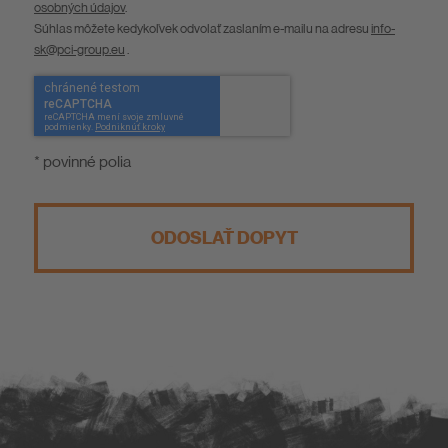
osobných údajov
.
Súhlas môžete kedykoľvek odvolať zaslaním e-mailu na adresu
info-
sk@pci-group.eu
.
* povinné polia
ODOSLAŤ DOPYT