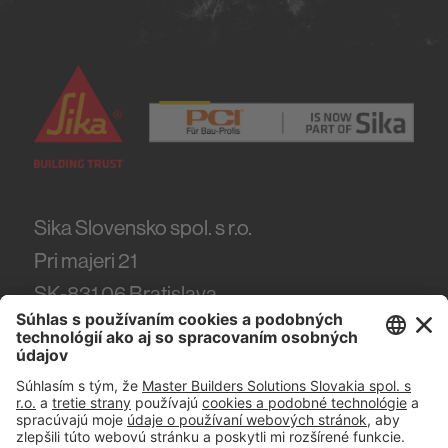
Sika Slovensko spol. s r.o.
Pri majeri 21
SK-831 06
Bratislava
Tel.
(+421) 918 444 918
#PCI