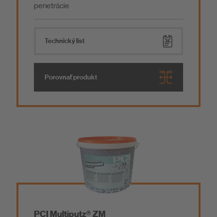
penetrácie
Technický list
Porovnať produkt
PCI Multiputz® ZM