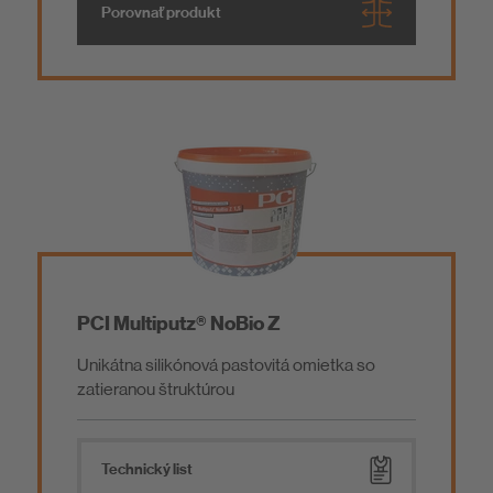
Porovnať produkt
PCI Multiputz® NoBio Z
Unikátna silikónová pastovitá omietka so
zatieranou štruktúrou
Technický list