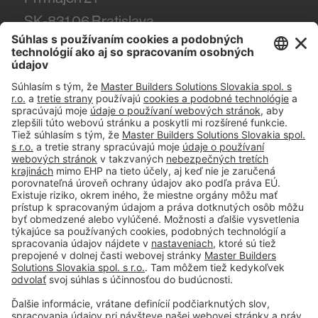
SK-831 06
Bratislava
Tel.
(+421) 918 444 918
#PCI
Tiráž
Podmienky používania
Obchodné podmienky spoločnosti