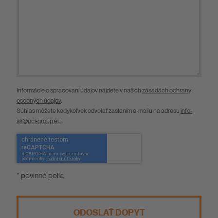
Informácie o spracovaní údajov nájdete v našich
zásadách ochrany
osobných údajov
.
Súhlas môžete kedykoľvek odvolať zaslaním e-mailu na adresu
info-
sk@pci-group.eu
.
* povinné polia
ODOSLAŤ DOPYT