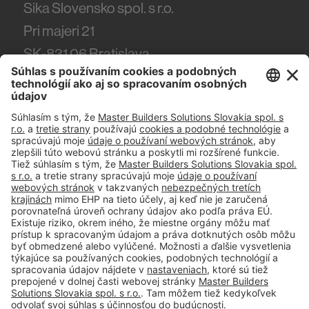
Sika Slovensko spol. s r.o.
Pri majeri 21
SK-831 06
Bratislava
Tel.
(+421) 918 444 918
#PCI
Tiráž
Podmienky používania