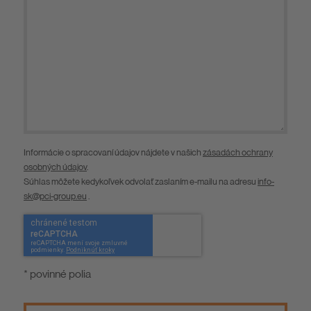
Informácie o spracovaní údajov nájdete v našich
zásadách ochrany
osobných údajov
.
Súhlas môžete kedykoľvek odvolať zaslaním e-mailu na adresu
info-
sk@pci-group.eu
.
* povinné polia