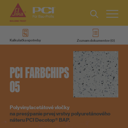
Type 2 or
more
Kalkulačka spotreby
Zoznam dokumentov
characters
Produkty
for results.
Systémy
PCI FARBCHIPS
05
Na stiahnutie
Služby
Polyvinylacetátové vločky
na presýpanie prvej vrstvy polyuretánového
Know-How
náteru PCI Decotop® BAP.