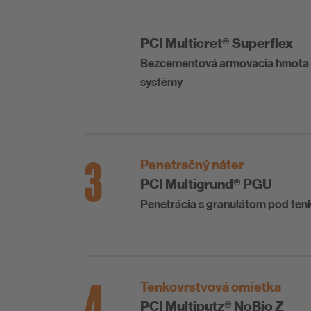
PCI Multicret® Superflex
Bezcementová armovacia hmota 
systémy
3
Penetračný náter
PCI Multigrund® PGU
Penetrácia s granulátom pod ten
4
Tenkovrstvová omietka
PCI Multiputz® NoBio Z