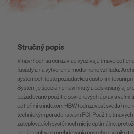
Stručný popis
V návrhoch sa čoraz viac využívajú tmavé odtiene
fasády a na vytvorenie moderného vzhľadu. Archit
systémoch touto požiadavkou často limitovaní pri 
Systém je špeciálne navrhnutý a odskúšaný aj pre 
požadované použitie povrchových úprav s veľmi 
odtieňmi s indexom HBW (odrazivosť svetla) menej
technickým poradenstvom PCI. Použitie tmavých
zatepľovacích systémoch nie je optimálne, pretož
porúch vplyvom prehrievania povrchu a vzniku tr