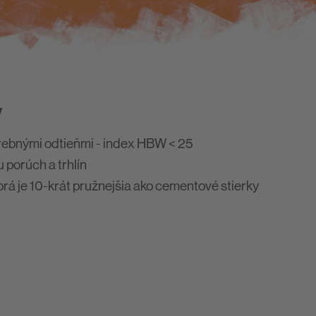
y
rebnými odtieňmi - index HBW < 25
u porúch a trhlín
orá je 10-krát pružnejšia ako cementové stierky