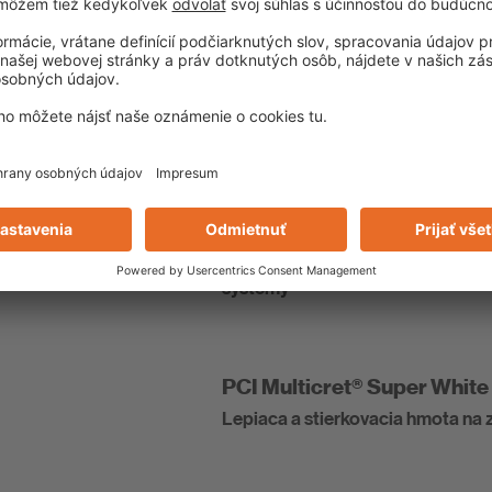
Bezcementová armovacia hmota 
systémy
2
Stierková hmota pre výstužn
PCI Multicret® Super
Lepiaca a armovacia stierková h
systémy
PCI Multicret® Super White
Lepiaca a stierkovacia hmota na 