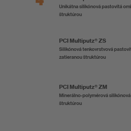
Unikátna silikónová pastovitá om
štruktúrou
PCI Multiputz® ZS
Silikónová tenkovrstvová pastovi
zatieranou štruktúrou
PCI Multiputz® ZM
Minerálno-polymérová silikónová
štruktúrou