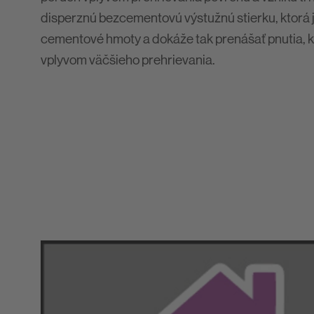
disperznú bezcementovú výstužnú stierku, ktorá j
cementové hmoty a dokáže tak prenášať pnutia, kt
vplyvom väčšieho prehrievania.