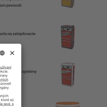
tom pevností
mota na zatepľovacie
zatepľovacie systémy