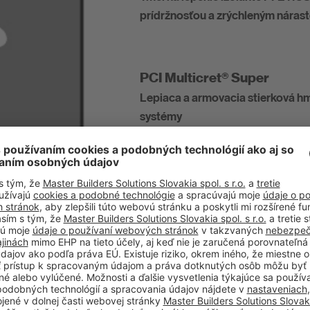
prídržnosťou a zrýchleným náras
PCI Multicret® Super
Lepiaca a armovacia stierková h
systémy
PCI Multicret® Super White
Lepiaca a stierkovacia hmota na 
PCI Multicret® Superflex