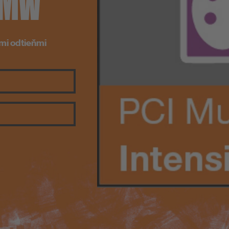
R MW
PCI Nanofug Premium
mi odtieňmi