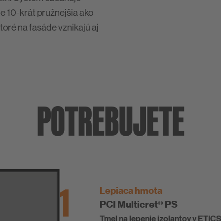
e 10-krát pružnejšia ako
oré na fasáde vznikajú aj
POTREBUJETE
1
Lepiaca hmota
PCI Multicret® PS
Tmel na lepenie izolantov v ETIC