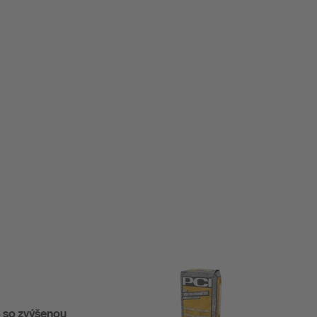
S so zvýšenou