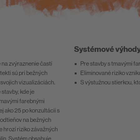
Systémové výhod
 na zvýraznenie častí
Pre stavby s tmavými fa
ekti sú pri bežných
Eliminované riziko vznik
svojich vizualizáciách.
S výstužnou stierkou, kt
stavby, kde je
tmavými farebnými
 ako 25 po konzultácii s
 odtieňov na bežných
e hrozí riziko závažných
hlín. Systém obsahuje