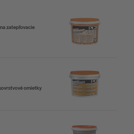
na zatepľovacie
kovrstvové omietky