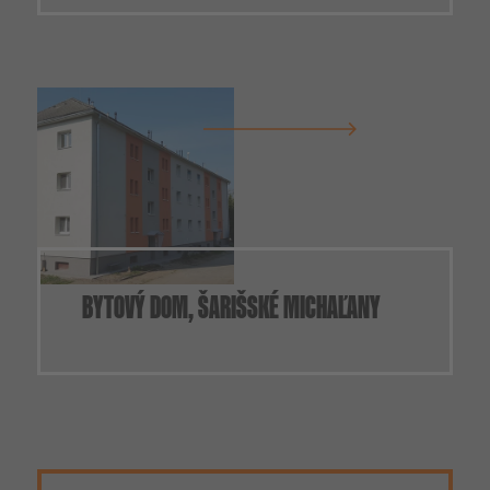
BYTOVÝ DOM, ŠARIŠSKÉ MICHAĽANY