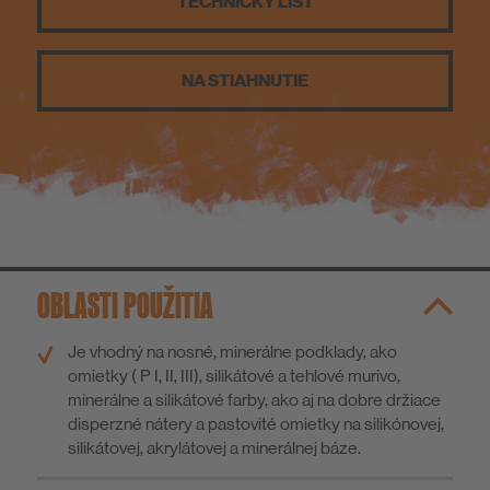
TECHNICKÝ LIST
O nás
NA STIAHNUTIE
OBLASTI POUŽITIA
Je vhodný na nosné, minerálne podklady, ako
omietky ( P I, II, III), silikátové a tehlové murivo,
minerálne a silikátové farby, ako aj na dobre držiace
disperzné nátery a pastovité omietky na silikónovej,
silikátovej, akrylátovej a minerálnej báze.