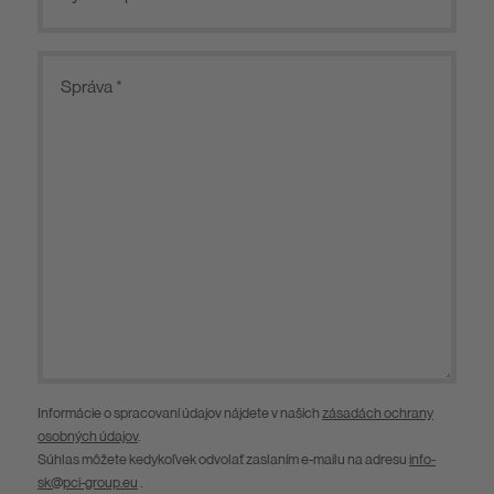
Informácie o spracovaní údajov nájdete v našich
zásadách ochrany
osobných údajov
.
Súhlas môžete kedykoľvek odvolať zaslaním e-mailu na adresu
info-
sk@pci-group.eu
.