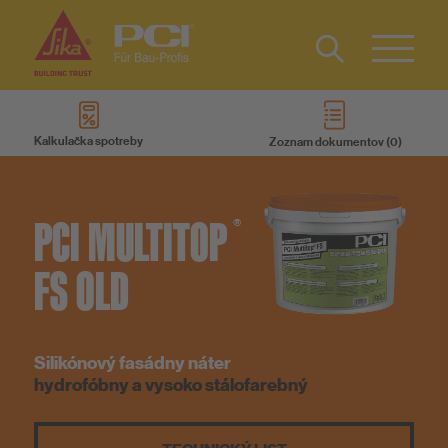
Type 2 or
more
Kalkulačka spotreby
Zoznam dokumentov
characters
Produkty
for results.
PCI
MULTITOP
Systémy
®
FS OLD
Na stiahnutie
Služby
Silikónový fasádny náter
hydrofóbny a vysoko stálofarebný
Know-How