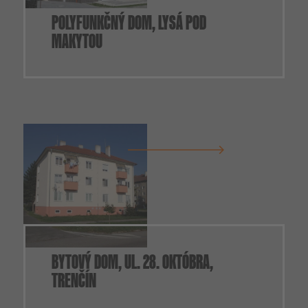
POLYFUNKČNÝ DOM, LYSÁ POD
MAKYTOU
BYTOVÝ DOM, UL. 28. OKTÓBRA,
TRENČÍN