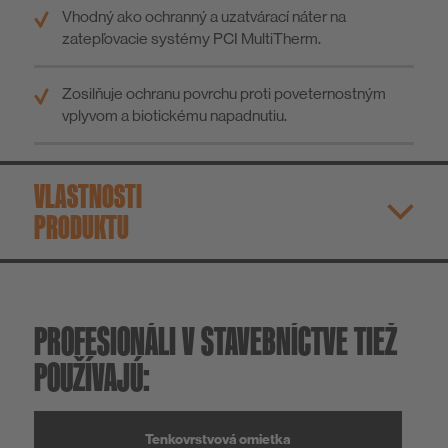
Vhodný ako ochranný a uzatvárací náter na
zatepľovacie systémy PCI MultiTherm.
Zosilňuje ochranu povrchu proti poveternostným
vplyvom a biotickému napadnutiu.
VLASTNOSTI
PRODUKTU
PROFESIONÁLI V STAVEBNÍCTVE TIEŽ
POUŽÍVAJÚ:
Tenkovrstvová omietka