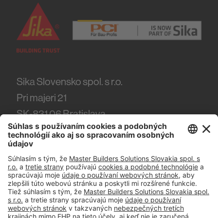
Sika Slovensko spol. s r.o.
Pri majeri 21
SK-831 06
Bratislava
Tel.
(+421) 918 444 918
#PCI