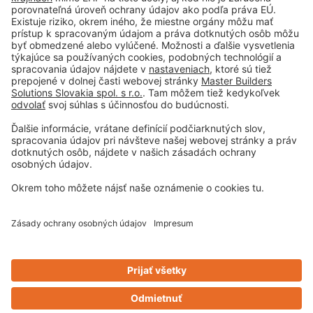
Tiráž
Podmienky používania
Obchodné podmienky spoločnosti
Paletové hospodárstvo
Ochrana osobných údajov
Nastavenie súborov cookie
Privacy-Portal
Design & Code ❤
zwetschke