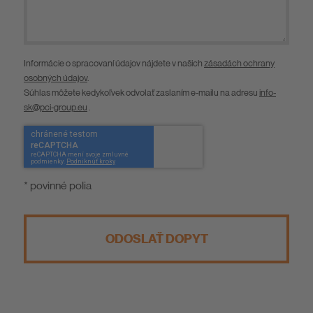
Informácie o spracovaní údajov nájdete v našich
zásadách ochrany
osobných údajov
.
Súhlas môžete kedykoľvek odvolať zaslaním e-mailu na adresu
info-
sk@pci-group.eu
.
* povinné polia
ODOSLAŤ DOPYT