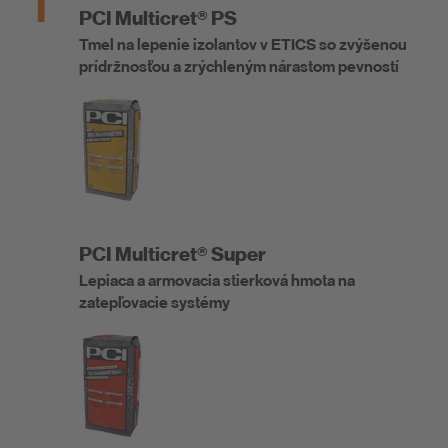
1
PCI Multicret® PS
Tmel na lepenie izolantov v ETICS so zvýšenou
prídržnosťou a zrýchleným nárastom pevností
PCI Multicret® Super
Lepiaca a armovacia stierková hmota na
zatepľovacie systémy