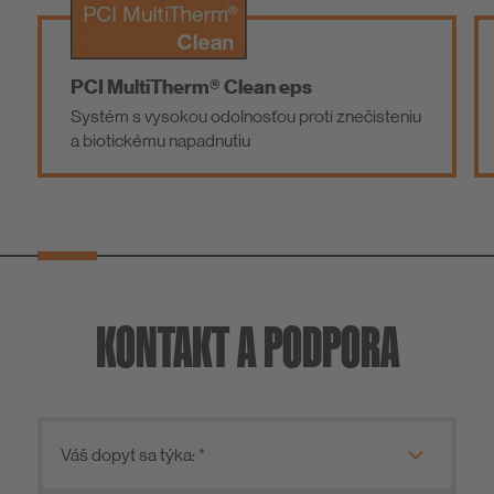
PCI MultiTherm® Clean eps
PCI Mu
ystém s vysokou odolnosťou proti znečisteniu
Systém 
 biotickému napadnutiu
KONTAKT A PODPORA