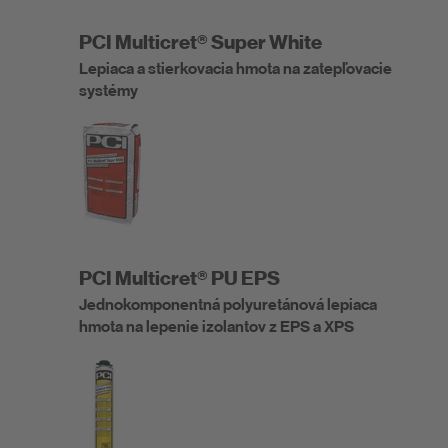
PCI Multicret® Super White
Lepiaca a stierkovacia hmota na zatepľovacie
systémy
PCI Multicret® PU EPS
Jednokomponentná polyuretánová lepiaca
hmota na lepenie izolantov z EPS a XPS