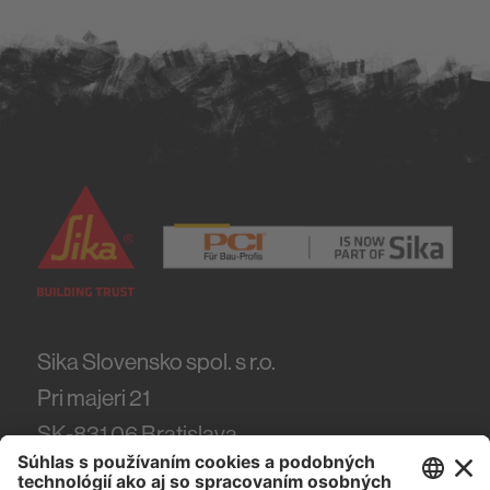
Sika Slovensko spol. s r.o.
Pri majeri 21
SK-831 06
Bratislava
Tel.
(+421) 918 444 918