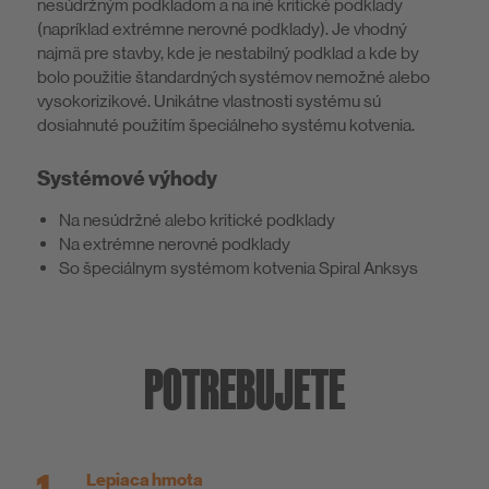
nesúdržným podkladom a na iné kritické podklady
(napríklad extrémne nerovné podklady). Je vhodný
najmä pre stavby, kde je nestabilný podklad a kde by
bolo použitie štandardných systémov nemožné alebo
vysokorizikové. Unikátne vlastnosti systému sú
dosiahnuté použitím špeciálneho systému kotvenia.
Systémové výhody
Na nesúdržné alebo kritické podklady
Na extrémne nerovné podklady
So špeciálnym systémom kotvenia Spiral Anksys
POTREBUJETE
Lepiaca hmota