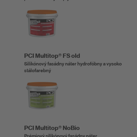
PCI Multitop® FS old
Silikónový fasádny náter hydrofóbny a vysoko
stálofarebný
PCI Multitop® NoBio
Prémiový silikónový fasádny náter