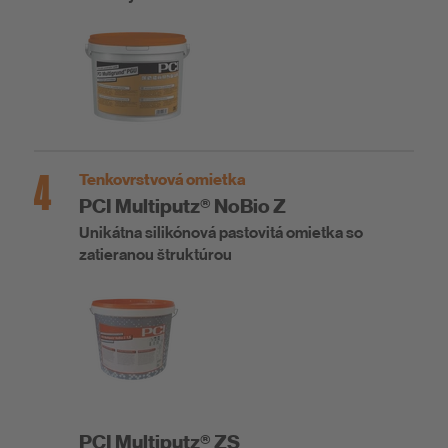
4
Tenkovrstvová omietka
PCI Multiputz® NoBio Z
Unikátna silikónová pastovitá omietka so
zatieranou štruktúrou
PCI Multiputz® ZS