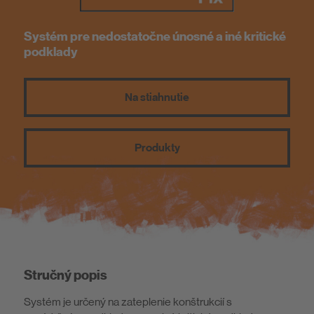
O nás
Systém pre nedostatočne únosné a iné kritické
podklady
Na stiahnutie
Produkty
Stručný popis
Systém je určený na zateplenie konštrukcií s