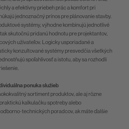
ýchly a efektívny priebeh prác a komfort pri
núkajú jednoznačný prínos pre plánovanie stavby.
roduktové systémy, výhodne kombinujú jednotlivé
tak skutočnú pridanú hodnotu pre projektantov,
cových užívateľov. Logicky usporiadané a
aticky konzultované systémy presvedčia všetkých
ednostňujú spoľahlivosť a istotu, aby sa rozhodli
riešenie.
dividuálna ponuka služieb
okokvalitný sortiment produktov, ale aj rôzne
 praktickú kalkulačku spotreby alebo
 odborno-technických poradcov, ak máte ďalšie