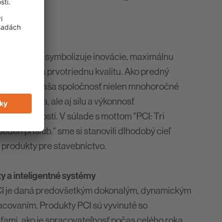
 značka PCI symbolizuje inovácie, maximálnu
xné služby a prvotriednu kvalitu. Ako predný
hémie má naša spoločnosť nielen mnohoročné
stavebníctva, ale aj silu a výkonnosť
j spoločnosti. V súlade s mottom "PCI: Tri
 Jeden prísľub." sme si stanovili dlhodobý cieľ
 produkty pre stavebníctvo.
y a inteligentné systémy
PCI je daná predovšetkým dokonalým, dynamickým
covaním. Produkty PCI sú vyvinuté so
ťami, ako je spracovateľnosť počas celého roka,