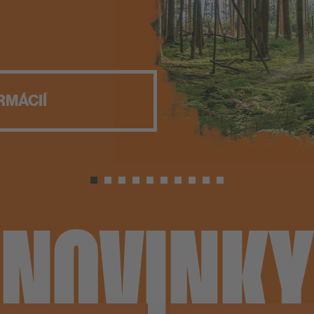
PCI Nanofug Premium
ažby
RMÁCIÍ
NOVINKY