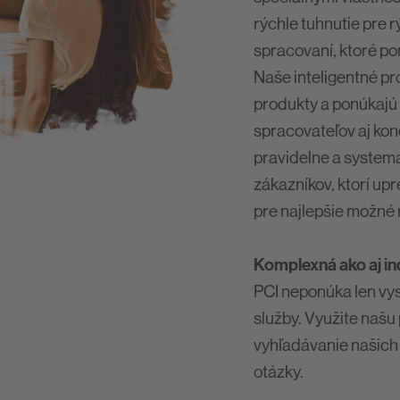
rýchle tuhnutie pre r
spracovaní, ktoré po
Naše inteligentné p
produkty a ponúkajú 
spracovateľov aj kon
pravidelne a system
zákazníkov, ktorí upr
pre najlepšie možné 
Komplexná ako aj in
PCI neponúka len vys
služby. Využite našu
vyhľadávanie našich
otázky.