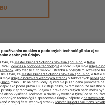
EBU
PCI AUGSBURG 
STAVEBNÝCH
PROFESIONÁLO