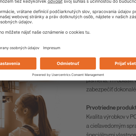
ÚROVNI
Už viac ako 75 rokov
spoľahlivosť, komple
výrobca stavebnej c
skúsenosti v oblasti 
medzinárodne aktívne
písmená. Tri oblasti.
zabezpečiť dokonalé
Prvotriedne produkt
Kvalita výrobkov v 
a cieľavedomým spra
špeciálnymi vlastnos